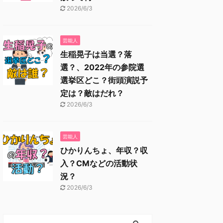
2026/6/3
芸能人
生稲晃子は当選？落
選？、2022年の参院選
選挙区どこ？街頭演説予
定は？敵はだれ？
2026/6/3
芸能人
ひかりんちょ、年収？収
入？CMなどの活動状
況？
2026/6/3