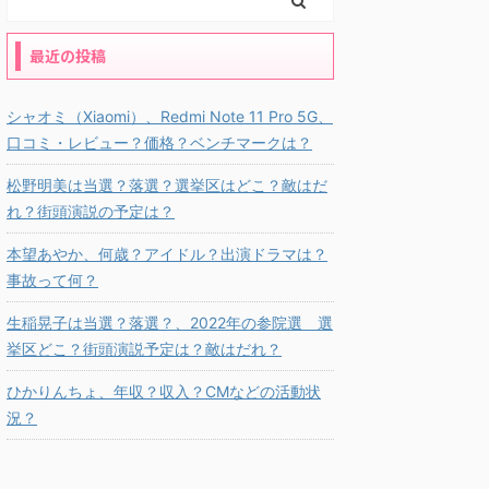
最近の投稿
シャオミ（Xiaomi）、Redmi Note 11 Pro 5G、
口コミ・レビュー？価格？ベンチマークは？
松野明美は当選？落選？選挙区はどこ？敵はだ
れ？街頭演説の予定は？
本望あやか、何歳？アイドル？出演ドラマは？
事故って何？
生稲晃子は当選？落選？、2022年の参院選 選
挙区どこ？街頭演説予定は？敵はだれ？
ひかりんちょ、年収？収入？CMなどの活動状
況？