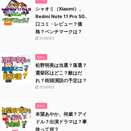
スマホ
シャオミ（Xiaomi）、
Redmi Note 11 Pro 5G、
口コミ・レビュー？価
格？ベンチマークは？
2026/6/3
芸能人
松野明美は当選？落選？
選挙区はどこ？敵はだ
れ？街頭演説の予定は？
2026/6/3
芸能人
本望あやか、何歳？アイ
ドル？出演ドラマは？事
故って何？